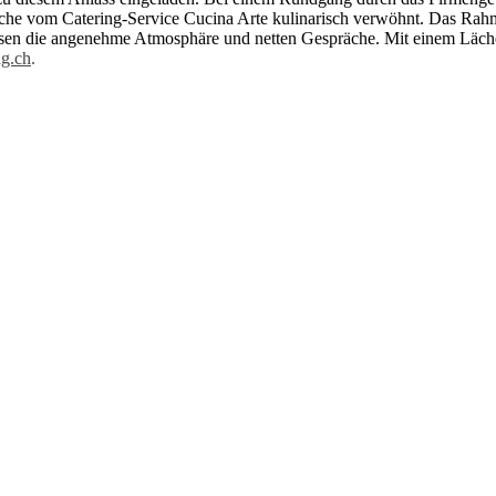
iche vom Catering-Service Cucina Arte kulinarisch verwöhnt. Das Ra
sen die angenehme Atmo­sphäre und netten Gespräche. Mit einem Lächel
g.ch
.