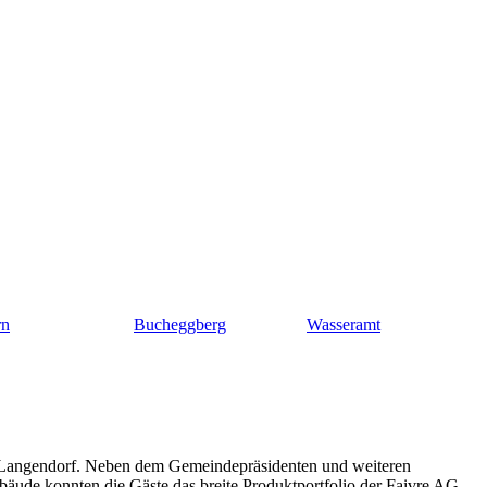
rn
Bucheggberg
Wasseramt
in Langendorf. Neben dem Gemeindepräsidenten und weiteren
äude konnten die Gäste das breite Produktportfolio der Faivre AG