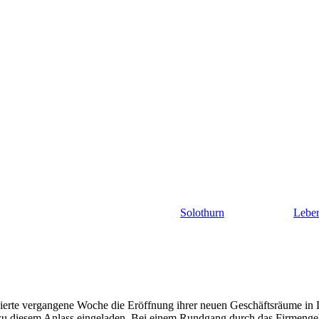
Solothurn
Lebe
feierte vergangene Woche die Eröffnung ihrer neuen Geschäftsräume 
zu diesem Anlass eingeladen. Bei einem Rundgang durch das Firmengeb