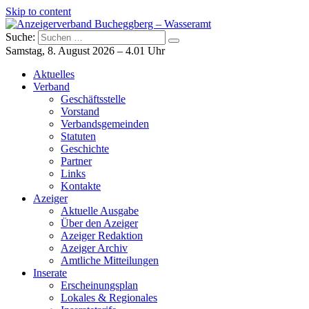
Skip to content
Suche:
Anzeigerverband Bucheggberg – Wasseramt
Azeiger AZ-Medien
Samstag, 8. August 2026 – 4.01 Uhr
Aktuelles
Verband
Geschäftsstelle
Vorstand
Verbandsgemeinden
Statuten
Geschichte
Partner
Links
Kontakte
Azeiger
Aktuelle Ausgabe
Über den Azeiger
Azeiger Redaktion
Azeiger Archiv
Amtliche Mitteilungen
Inserate
Erscheinungsplan
Lokales & Regionales