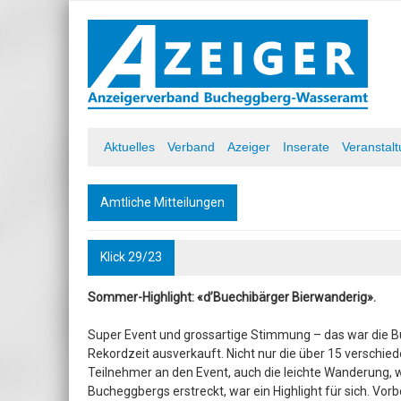
Skip
to
content
Azeiger AZ-Medien
Aktuelles
Verband
Azeiger
Inserate
Veranstal
Amtliche Mitteilungen
Klick 29/23
Sommer-Highlight: «d’Buechibärger Bierwanderig».
Super Event und grossartige Stimmung – das war die B
Rekordzeit ausverkauft. Nicht nur die über 15 verschie
Teilnehmer an den Event, auch die leichte Wanderung, we
Bucheggbergs erstreckt, war ein Highlight für sich. Vo