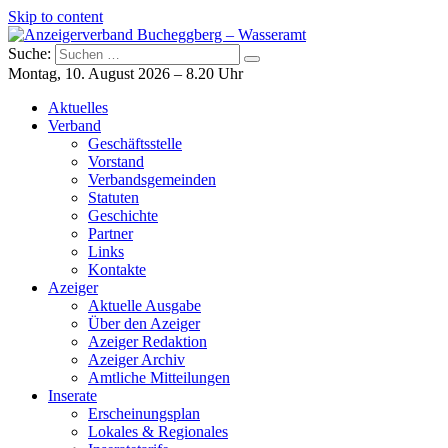
Skip to content
Suche:
Anzeigerverband Bucheggberg – Wasseramt
Azeiger AZ-Medien
Montag, 10. August 2026 – 8.20 Uhr
Aktuelles
Verband
Geschäftsstelle
Vorstand
Verbandsgemeinden
Statuten
Geschichte
Partner
Links
Kontakte
Azeiger
Aktuelle Ausgabe
Über den Azeiger
Azeiger Redaktion
Azeiger Archiv
Amtliche Mitteilungen
Inserate
Erscheinungsplan
Lokales & Regionales