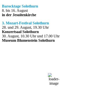
Barocktage Solothurn
8. bis 16. August
in der Jesuitenkirche
3. Mozart-Festival Solothurn
28. und 29. August, 19.30 Uhr
Konzertsaal Solothurn
30. August, 10.30 Uhr und 17.00 Uhr
Museum Blumenstein Solothurn
Solothurn, Schweiz
07:20,
10. August 2026
19
°C
Überwiegend bewölkt
74 %
1016 mb
2 Km/h
Wind Gust
3 Km/h
Clouds
69%
Visibility
10 km
Sunrise
05:37