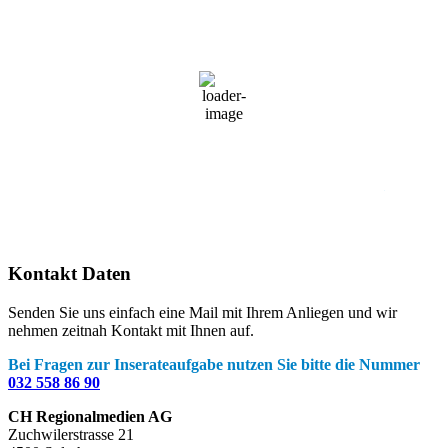
13
°C
Mäßig bewölkt
81 %
1021 mb
5 Km/h
Wind Gust
12 Km/h
Clouds
26%
Visibility
10 km
Sunrise
05:34
Sunset
20:37
Kontakt Daten
Senden Sie uns einfach eine Mail mit Ihrem Anliegen und wir
nehmen zeitnah Kontakt mit Ihnen auf.
Bei Fragen zur Inserateaufgabe nutzen Sie bitte die Nummer
032 558 86 90
CH Regionalmedien AG
Zuchwilerstrasse 21