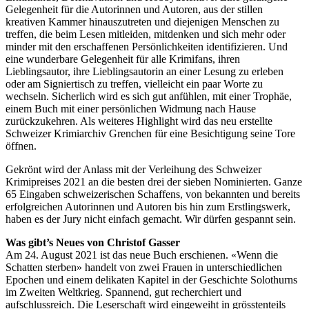
Gelegenheit für die Autorinnen und Autoren, aus der stillen
kreativen Kammer hinauszutreten und diejenigen Menschen zu
treffen, die beim Lesen mitleiden, mitdenken und sich mehr oder
minder mit den erschaffenen Persönlichkeiten identifizieren. Und
eine wunderbare Gelegenheit für alle Krimifans, ihren
Lieblingsautor, ihre Lieblingsautorin an einer Lesung zu erleben
oder am Signiertisch zu treffen, vielleicht ein paar Worte zu
wechseln. Sicherlich wird es sich gut anfühlen, mit einer Trophäe,
einem Buch mit einer persönlichen Widmung nach Hause
zurückzukehren. Als weiteres Highlight wird das neu erstellte
Schweizer Krimiarchiv Grenchen für eine Besichtigung seine Tore
öffnen.
Gekrönt wird der Anlass mit der Verleihung des Schweizer
Krimipreises 2021 an die besten drei der sieben Nominierten. Ganze
65 Eingaben schweizerischen Schaffens, von bekannten und bereits
erfolgreichen Autorinnen und Autoren bis hin zum Erstlingswerk,
haben es der Jury nicht einfach gemacht. Wir dürfen gespannt sein.
Was gibt’s Neues von Christof Gasser
Am 24. August 2021 ist das neue Buch erschienen. «Wenn die
Schatten sterben» handelt von zwei Frauen in unterschiedlichen
Epochen und einem delikaten Kapitel in der Geschichte Solothurns
im Zweiten Weltkrieg. Spannend, gut recherchiert und
aufschlussreich. Die Leserschaft wird eingeweiht in grösstenteils