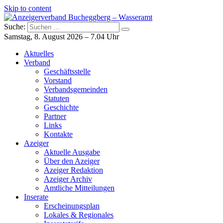
Skip to content
Suche:
Anzeigerverband Bucheggberg – Wasseramt
Azeiger AZ-Medien
Samstag, 8. August 2026 – 7.04 Uhr
Aktuelles
Verband
Geschäftsstelle
Vorstand
Verbandsgemeinden
Statuten
Geschichte
Partner
Links
Kontakte
Azeiger
Aktuelle Ausgabe
Über den Azeiger
Azeiger Redaktion
Azeiger Archiv
Amtliche Mitteilungen
Inserate
Erscheinungsplan
Lokales & Regionales