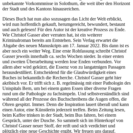
unbekannte Vorkommnisse in Solothurn, die weit über den Horizont
der Stadt und des Kantons hinausreichen.
Dieses Buch hat nun also sozusagen das Licht der Welt erblickt,
wird nun hoffentlich gekauft, herumgereicht, bewundert, bestaunt
und auch gelesen! Für den Autor ist der kreative Prozess zu Ende.
Wie Christof Gasser aber verraten hat, ist ein weiterer
Kriminalroman bereits am Entstehen. Sein Verlag erwartet die
Abgabe des neuen Manuskripts am 17. Januar 2022. Bis dann ist es
aber noch ein weiter Weg. Eine erste Rohfassung schreibt Christof
Gasser jeweils innerhalb ca. sechs Wochen nieder. In einer ersten
und zweiten Überarbeitung werden lose Enden verbunden. Vor
allem aber wird gekürzt, die Essenz von zu langatmigen Passagen
herausdestilliert. Entscheidend für die Glaubwürdigkeit eines
Buches ist bekanntlich die Recherche. Christof Gasser geht hier
akribisch vor. Er trifft sich z. B. regelmässig mit einer Pathologin des
Unispitals Bern, um bei einem guten Essen über diverse Fragen
rund um die Pathologie zu fachsimpeln. Und selbstverständlich sind
während all der Prozesse des Buchschreibens die Augen offen, die
Ohren gespitzt. Immer. Denn die Inspiration lauert überall und kann
einen Autor, eine Künstlerin jederzeit treffen. Beim Zeitung lesen,
beim Kaffee trinken in der Stadt, beim Bus fahren, bei einem
Gespräch, unter der Dusche. So sammelt sich im Hinterkopf von
Christof Gasser neuer Stoff, der reift und sich verdichtet und
plötzlich eine neue Geschichte ergibt. Wir freuen uns darauf.