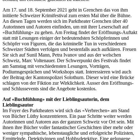
Am 17. und 18. September 2021 geht in Grenchen das von ihm
initiierte Schweizer Krimifestival zum ersten Mal über die Bühne.
An diesen Tagen werden sich im Parktheater Grenchen über 40
Autorinnen und Autoren einfinden, um mit ihrer Leserschaft auf
«Buchfühlung» zu gehen. Am Freitag findet der Eröffnungs-Auftakt
statt mit Lesungen einiger der bedeutendsten Schöpferinnen und
Schöpfer von Figuren, die das kriminelle Tun in verschiedenen
Schweizer Städten verfolgen und bestenfalls auch aufklären. Freuen
Sie sich auf Sunil Mann, Petra Ivanov und aus der welschen
Schweiz, Marc Voltenauer. Der Schwerpunkt des Festivals findet
am Samstag mit verschiedensten Lesungen, Vorträgen,
Podiumsgesprächen und Workshops statt. Interessieren wird auch
der Beitrag der Kantonspolizei Solothurn. Dieser wird eine Brücke
schlagen von der Fiktion zur Wirklichkeit. Ausser den Eröffnungs-
und Schlussevents sind die Angebote kostenlos.
Auf «Buchfühlung» mit der Lieblingsautorin, dem
Lieblingsautor
Im Foyer des Parktheaters wird sich das «Verbrechen» am Stand
von Bücher Lüthy konzentrieren. Ein paar Schritte weiter werden
Autorinnen und Autoren aus der ganzen Schweiz vor Ort sein. Mit
ihnen ihre Bücher voller fantastischer Geschichten über mehr oder
weniger sympathische, lebenstaugliche und erfolgreiche Polizisten,
Ermittelnde, Detektivinnen und Hobbydetektive. Eine gelungene