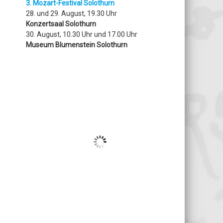
3. Mozart-Festival Solothurn
28. und 29. August, 19.30 Uhr
Konzertsaal Solothurn
30. August, 10.30 Uhr und 17.00 Uhr
Museum Blumenstein Solothurn
Solothurn, Schweiz
21
°C
Klarer Himmel
Wind Gust
16 Km/h
Clouds
1%
Visibility
10 km
Sunrise
05:31
Sunset
20:41