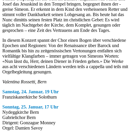
Josef das Jesuskind in den Tempel bringen, begegnet ihnen der ­
greise Simeon. Er erkennt in dem Kind den verheissenen Retter und
stimmt ­voller Dankbarkeit seinen Lobgesang an. Bis heute hat das
Nunc dimittis seinen festen Platz im christlichen Gebet: Es wird
täglich im Nachtgebet der Kirche, dem Komplet, gesungen oder
gesprochen – eine Zeit des Vertrauens am Ende des Tages.
In diesem Konzert spannt der Chor einen Bogen über verschiedene
Epochen und Regionen: Von der Renaissance über Barock und
Romantik bis hin zu zeitgenössischen Vertonungen entfalten sich
vielfältige Klangfarben – immer getragen von Simeons Worten:
«Nun lässt du, Herr, deinen Diener in Frieden gehen.» Die ­Werke
aus acht verschiedenen Ländern ­werden teils a cappella und teils mit
Orgelbegleitung gesungen.
Valentina Rossetti, Bern
Samstag, 24. Januar, 19 Uhr
Franziskanerkirche Solothurn
Sonntag, 25. Januar, 17 Uhr
Nydeggkirche Bern
Gabrielichor Bern
Dirigent: Gonzague Monney
Orgel: Damien Savoy