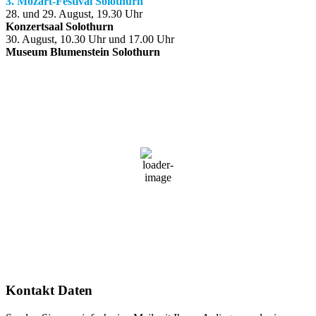
3. Mozart-Festival Solothurn
28. und 29. August, 19.30 Uhr
Konzertsaal Solothurn
30. August, 10.30 Uhr und 17.00 Uhr
Museum Blumenstein Solothurn
Solothurn, Schweiz
08:11,
9. August 2026
20
°C
Mäßig bewölkt
61 %
1014 mb
4 Km/h
Wind Gust
5 Km/h
Clouds
47%
Visibility
10 km
Sunrise
05:36
Sunset
20:35
Kontakt Daten