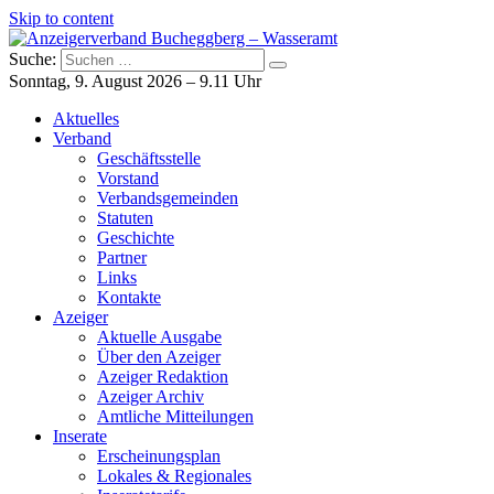
Skip to content
Suche:
Anzeigerverband Bucheggberg – Wasseramt
Azeiger AZ-Medien
Sonntag, 9. August 2026 – 9.11 Uhr
Aktuelles
Verband
Geschäftsstelle
Vorstand
Verbandsgemeinden
Statuten
Geschichte
Partner
Links
Kontakte
Azeiger
Aktuelle Ausgabe
Über den Azeiger
Azeiger Redaktion
Azeiger Archiv
Amtliche Mitteilungen
Inserate
Erscheinungsplan
Lokales & Regionales