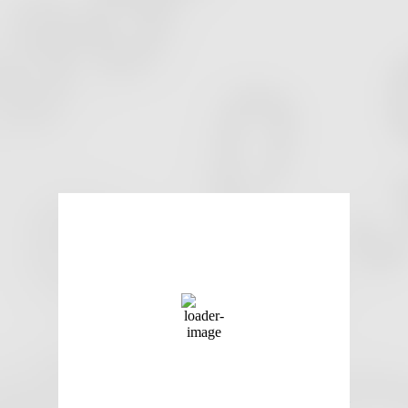
Solothurn, Schweiz
15:48,
6. August 2026
23
°C
Klarer Himmel
37 %
1022 mb
10 Km/h
Wind Gust
21 Km/h
Clouds
6%
Visibility
10 km