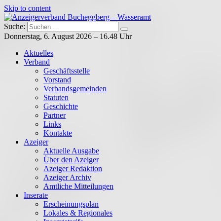
Skip to content
Suche:
Anzeigerverband Bucheggberg – Wasseramt
Azeiger AZ-Medien
Donnerstag, 6. August 2026 – 16.48 Uhr
Aktuelles
Verband
Geschäftsstelle
Vorstand
Verbandsgemeinden
Statuten
Geschichte
Partner
Links
Kontakte
Azeiger
Aktuelle Ausgabe
Über den Azeiger
Azeiger Redaktion
Azeiger Archiv
Amtliche Mitteilungen
Inserate
Erscheinungsplan
Lokales & Regionales