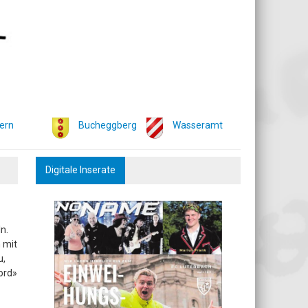
ern
Bucheggberg
Wasseramt
Digitale Inserate
n.
 mit
u,
ord»