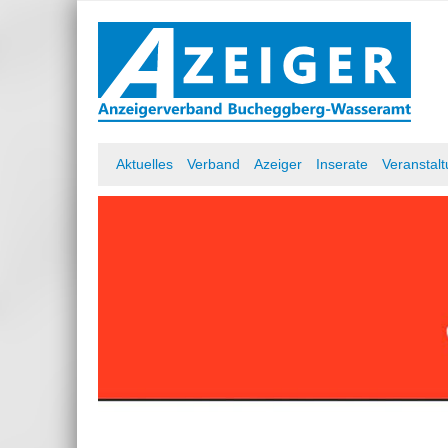
Skip
to
content
Azeiger AZ-Medien
Aktuelles
Verband
Azeiger
Inserate
Veranstal