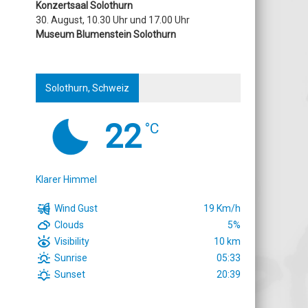
Konzertsaal Solothurn
30. August, 10.30 Uhr und 17.00 Uhr
Museum Blumenstein Solothurn
Solothurn, Schweiz
22
°C
Klarer Himmel
Wind Gust
19 Km/h
Clouds
5%
Visibility
10 km
Sunrise
05:33
Sunset
20:39