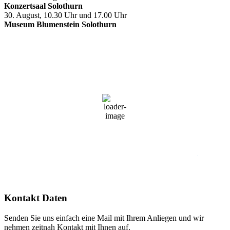
Konzertsaal Solothurn
30. August, 10.30 Uhr und 17.00 Uhr
Museum Blumenstein Solothurn
Solothurn, Schweiz
05:08,
8. August 2026
14
°C
Mäßig bewölkt
77 %
1020 mb
6 Km/h
Wind Gust
12 Km/h
Clouds
30%
Visibility
10 km
Sunrise
05:34
Sunset
20:37
Kontakt Daten
Senden Sie uns einfach eine Mail mit Ihrem Anliegen und wir
nehmen zeitnah Kontakt mit Ihnen auf.