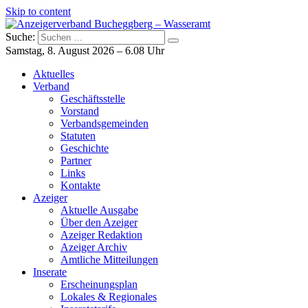
Skip to content
Suche:
Anzeigerverband Bucheggberg – Wasseramt
Azeiger AZ-Medien
Samstag, 8. August 2026 – 6.08 Uhr
Aktuelles
Verband
Geschäftsstelle
Vorstand
Verbandsgemeinden
Statuten
Geschichte
Partner
Links
Kontakte
Azeiger
Aktuelle Ausgabe
Über den Azeiger
Azeiger Redaktion
Azeiger Archiv
Amtliche Mitteilungen
Inserate
Erscheinungsplan
Lokales & Regionales