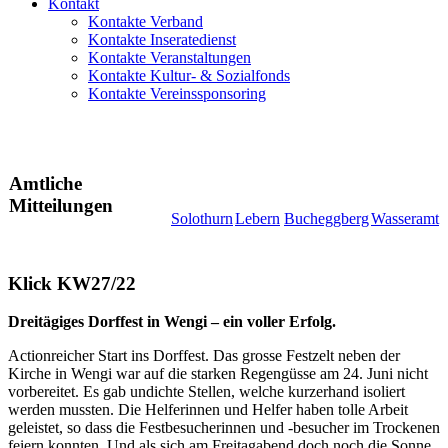
Kontakt
Kontakte Verband
Kontakte Inseratedienst
Kontakte Veranstaltungen
Kontakte Kultur- & Sozialfonds
Kontakte Vereinssponsoring
Amtliche
Mitteilungen
Solothurn
Lebern
Bucheggberg
Wasseramt
Klick KW27/22
Dreitägiges Dorffest in Wengi – ein voller Erfolg.
Actionreicher Start ins Dorffest. Das grosse Festzelt neben der
Kirche in Wengi war auf die starken Regengüsse am 24. Juni nicht
vorbereitet. Es gab undichte Stellen, welche kurzerhand isoliert
werden mussten. Die Helferinnen und Helfer haben tolle Arbeit
geleistet, so dass die Festbesucherinnen und -besucher im Trockenen
feiern konnten. Und als sich am Freitagabend doch noch die Sonne