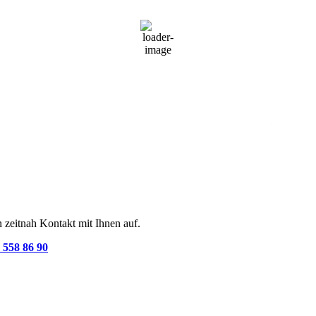
27
°C
Bedeckt
31 %
1016 mb
8 Km/h
Wind Gust
14 Km/h
Clouds
93%
Visibility
10 km
Sunrise
05:34
Sunset
20:37
 zeitnah Kontakt mit Ihnen auf.
 558 86 90