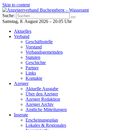
Skip to content
Suche:
Anzeigerverband Bucheggberg – Wasseramt
Azeiger AZ-Medien
Samstag, 8. August 2026 – 20.05 Uhr
Aktuelles
Verband
Geschäftsstelle
Vorstand
Verbandsgemeinden
Statuten
Geschichte
Partner
Links
Kontakte
Azeiger
Aktuelle Ausgabe
Über den Azeiger
Azeiger Redaktion
Azeiger Archiv
Amtliche Mitteilungen
Inserate
Erscheinungsplan
Lokales & Regionales