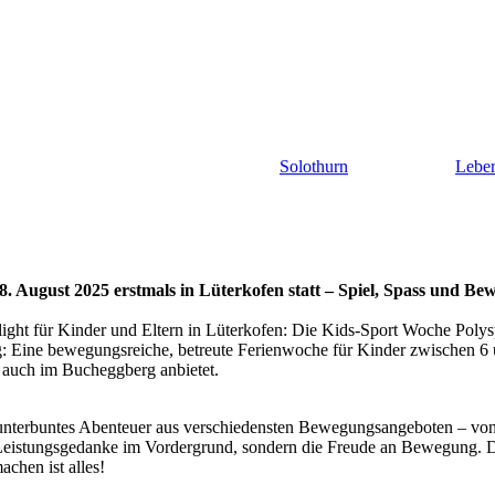
Solothurn
Lebe
. August 2025 erstmals in Lüterkofen statt – Spiel, Spass und Bew
ight für Kinder und Eltern in Lüterkofen: Die Kids-Sport Woche Polyspo
 Eine bewegungsreiche, betreute Ferienwoche für Kinder zwischen 6 und
d auch im Bucheggberg anbietet.
unterbuntes Abenteuer aus verschiedensten Bewegungsangeboten – von Ba
r Leistungsgedanke im Vordergrund, sondern die Freude an Bewegung. D
chen ist alles!