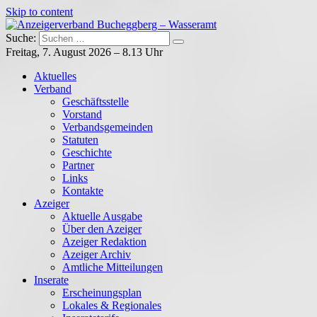
Skip to content
Suche:
Anzeigerverband Bucheggberg – Wasseramt
Azeiger AZ-Medien
Freitag, 7. August 2026 – 8.13 Uhr
Aktuelles
Verband
Geschäftsstelle
Vorstand
Verbandsgemeinden
Statuten
Geschichte
Partner
Links
Kontakte
Azeiger
Aktuelle Ausgabe
Über den Azeiger
Azeiger Redaktion
Azeiger Archiv
Amtliche Mitteilungen
Inserate
Erscheinungsplan
Lokales & Regionales