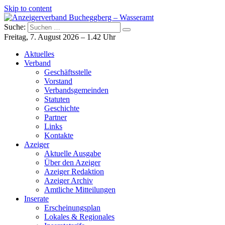
Skip to content
Suche:
Anzeigerverband Bucheggberg – Wasseramt
Azeiger AZ-Medien
Freitag, 7. August 2026 – 1.42 Uhr
Aktuelles
Verband
Geschäftsstelle
Vorstand
Verbandsgemeinden
Statuten
Geschichte
Partner
Links
Kontakte
Azeiger
Aktuelle Ausgabe
Über den Azeiger
Azeiger Redaktion
Azeiger Archiv
Amtliche Mitteilungen
Inserate
Erscheinungsplan
Lokales & Regionales