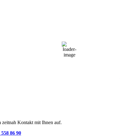
Solothurn, Schweiz
00:42,
7. August 2026
16
°C
Überwiegend bewölkt
58 %
1024 mb
9 Km/h
Wind Gust
16 Km/h
Clouds
60%
Visibility
10 km
Sunrise
05:33
Sunset
20:39
 zeitnah Kontakt mit Ihnen auf.
 558 86 90