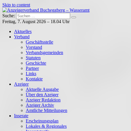
Skip to content
Suche:
Anzeigerverband Bucheggberg – Wasseramt
Azeiger AZ-Medien
Freitag, 7. August 2026 – 18.04 Uhr
Aktuelles
Verband
Geschäftsstelle
Vorstand
Verbandsgemeinden
Statuten
Geschichte
Partner
Links
Kontakte
Azeiger
Aktuelle Ausgabe
Über den Azeiger
Azeiger Redaktion
Azeiger Archiv
Amtliche Mitteilungen
Inserate
Erscheinungsplan
Lokales & Regionales