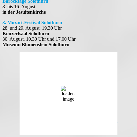
Barocktage Solothurn
8. bis 16. August
in der Jesuitenkirche
3. Mozart-Festival Solothurn
28. und 29. August, 19.30 Uhr
Konzertsaal Solothurn
30. August, 10.30 Uhr und 17.00 Uhr
Museum Blumenstein Solothurn
Solothurn, Schweiz
17:04,
7. August 2026
27
°C
Klarer Himmel
29 %
1021 mb
5 Km/h
Wind Gust
14 Km/h
Clouds
9%
Visibility
10 km
Sunrise
05:33
Sunset
20:39