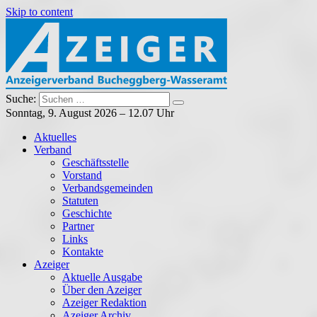
Skip to content
Suche:
Anzeigerverband Bucheggberg – Wasseramt
Azeiger AZ-Medien
Sonntag, 9. August 2026 – 12.07 Uhr
Aktuelles
Verband
Geschäftsstelle
Vorstand
Verbandsgemeinden
Statuten
Geschichte
Partner
Links
Kontakte
Azeiger
Aktuelle Ausgabe
Über den Azeiger
Azeiger Redaktion
Azeiger Archiv