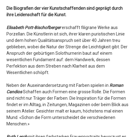
Die Biografien der vier Kunstschaffenden sind geprägt durch
ihre Leidenschaft für die Kunst.
Elisabeth Pott-Bischofberger
erschafft filigrane Werke aus
Porzellan. Die Künstlerin ist sich, ihrer klaren puristischen Linie
und dem hohen Qualitätsanspruch seit über 40 Jahren treu
geblieben, wobei die Natur der Strenge die Leichtigkeit gibt. Der
Anspruch der gebürtigen Solothurnerin baut auf einem
wesentlichen Fundament auf: dem Handwerk, dessen
Perfektion aus dem Streben nach Klarheit aus dem
Wesentlichen schöpft.
Neben der Auseinandersetzung mit Farben spielen in
Roman
Candios
Schaffen auch Formen eine grosse Rolle. Die Formen
sind nicht nur Träger der Farben. Die Inspiration für die Formen
findet er im Alltag, in Zeitungen, Magazinen oder beim Blick aus
seinem Atelier. Gesichter malt er kaum, höchstens mal einen
Mund. «Schon die Form unterscheidet die verschiedenen
Menschen.»
Ruth Lerch
mit ihren farbstarken Frauenportraits bevorzugt es,