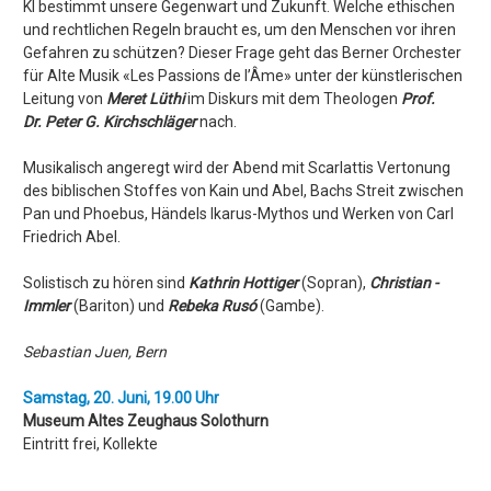
KI bestimmt unsere Gegenwart und Zukunft. Welche ethischen
und rechtlichen Regeln braucht es, um den Menschen vor ihren
Gefahren zu schützen? Dieser Frage geht das Berner Orchester
für Alte Musik «Les Passions de l’Âme» unter der künstlerischen
Leitung von
Meret Lüthi
im Diskurs mit dem Theologen
Prof.
Dr. Peter G. Kirchschläger
nach.
Musikalisch angeregt wird der Abend mit Scarlattis Vertonung
des biblischen Stoffes von Kain und Abel, Bachs Streit zwischen
Pan und Phoebus, Händels Ikarus-Mythos und Werken von Carl
Friedrich Abel.
Solistisch zu hören sind
Kathrin Hottiger
(Sopran),
Christian ­
Immler
(Bariton) und
Rebeka Rusó
(Gambe).
Sebastian Juen, Bern
Samstag, 20. Juni, 19.00 Uhr
Museum Altes Zeughaus Solothurn
Eintritt frei, Kollekte