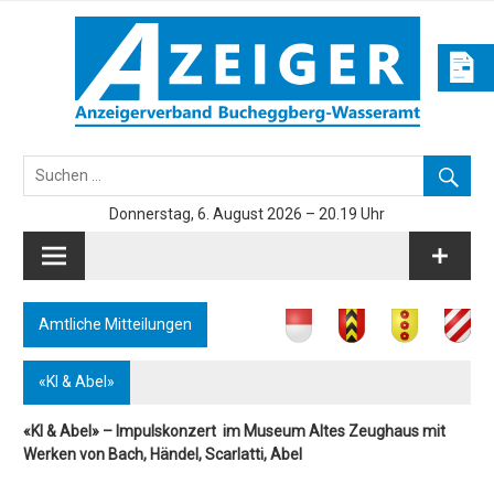
Skip
to
content
Azeiger AZ-Medien
Donnerstag, 6. August 2026 – 20.19 Uhr
Amtliche Mitteilungen
«KI & Abel»
«KI & Abel» – Impulskonzert im Museum Altes Zeughaus mit
Werken von Bach, ­Händel, Scarlatti, Abel