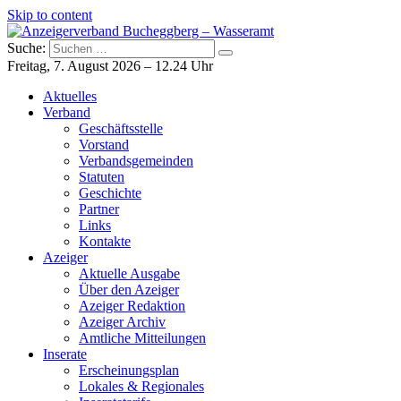
Skip to content
Suche:
Anzeigerverband Bucheggberg – Wasseramt
Azeiger AZ-Medien
Freitag, 7. August 2026 – 12.24 Uhr
Aktuelles
Verband
Geschäftsstelle
Vorstand
Verbandsgemeinden
Statuten
Geschichte
Partner
Links
Kontakte
Azeiger
Aktuelle Ausgabe
Über den Azeiger
Azeiger Redaktion
Azeiger Archiv
Amtliche Mitteilungen
Inserate
Erscheinungsplan
Lokales & Regionales