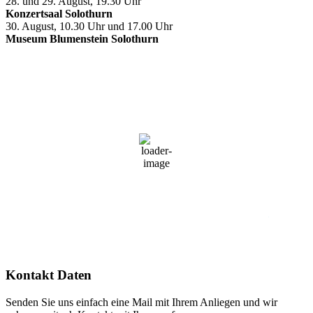
28. und 29. August, 19.30 Uhr
Konzertsaal Solothurn
30. August, 10.30 Uhr und 17.00 Uhr
Museum Blumenstein Solothurn
Solothurn, Schweiz
11:24,
7. August 2026
23
°C
Klarer Himmel
41 %
1023 mb
2 Km/h
Wind Gust
3 Km/h
Clouds
1%
Visibility
10 km
Sunrise
05:33
Sunset
20:39
Kontakt Daten
Senden Sie uns einfach eine Mail mit Ihrem Anliegen und wir