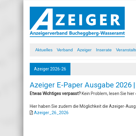
Skip
to
content
Azeiger AZ-Medien
Aktuelles
Verband
Azeiger
Inserate
Veranstal
Azeiger 2026-26
Azeiger E-Paper Ausgabe 2026 |
Etwas Wichtiges verpasst?
Kein Problem, lesen Sie hie
Hier haben Sie zudem die Möglichkeit die Azeiger-Ausg
Azeiger_26_2026